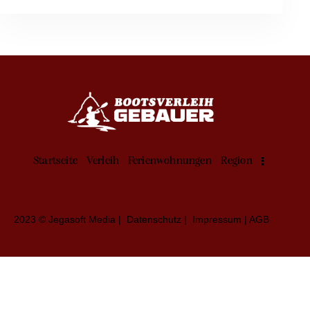
Startseite
Verleih
Ferienwohnungen
Region
2023 © Jegasoft Media
|
Datenschutz
|
Impressum
|
AGB